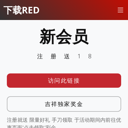
下载RED
新会员
注册送18
访问此链接
吉祥独家奖金
注册就送 限量好礼 手刀领取 于活动期间内前往优
惠页面”点击领取”彩金。