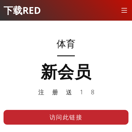
下载RED
体育
新会员
注册送18
访问此链接