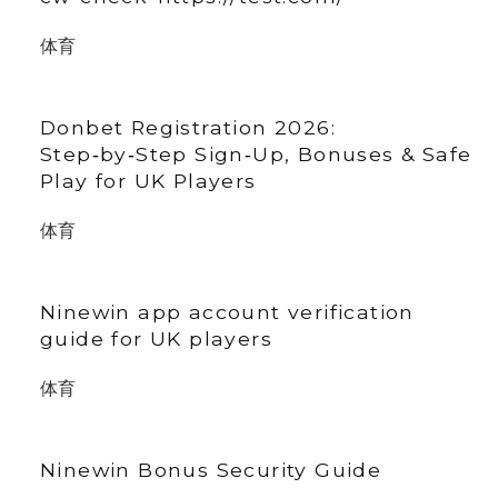
体育
Donbet Registration 2026:
Step‑by‑Step Sign‑Up, Bonuses & Safe
Play for UK Players
体育
Ninewin app account verification
guide for UK players
体育
Ninewin Bonus Security Guide