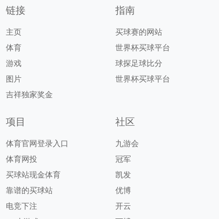
链接
指南
主页
买球赛的网站
体育
世界杯买球平台
游戏
球探足球比分
图片
世界杯买球平台
吉祥独家奖金
项目
社区
体育官网登录入口
九游会
体育网投
冠军
买球站现金体育
凯发
靠谱的买球站
优博
电竞下注
开云