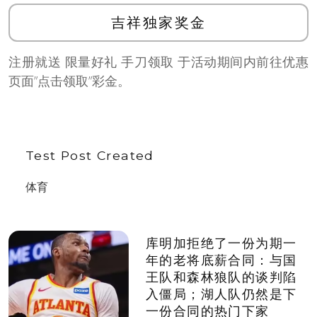
吉祥独家奖金
注册就送 限量好礼 手刀领取 于活动期间内前往优惠
页面”点击领取”彩金。
Test Post Created
体育
库明加拒绝了一份为期一
年的老将底薪合同：与国
王队和森林狼队的谈判陷
入僵局；湖人队仍然是下
一份合同的热门下家