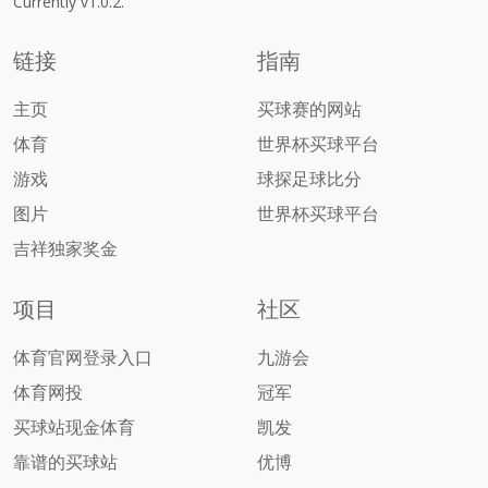
Currently v1.0.2.
链接
指南
主页
买球赛的网站
体育
世界杯买球平台
游戏
球探足球比分
图片
世界杯买球平台
吉祥独家奖金
项目
社区
体育官网登录入口
九游会
体育网投
冠军
买球站现金体育
凯发
靠谱的买球站
优博