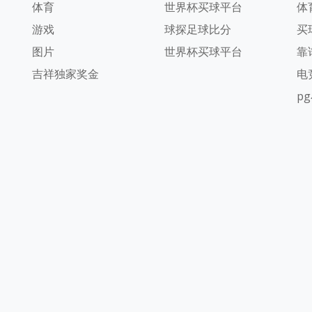
体育
世界杯买球平台
体
游戏
球探足球比分
买
图片
世界杯买球平台
靠
吉祥独家奖金
电
p