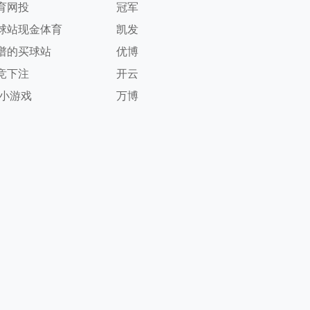
育网投
冠军
球站现金体育
凯发
谱的买球站
优博
竞下注
开云
g小游戏
万博