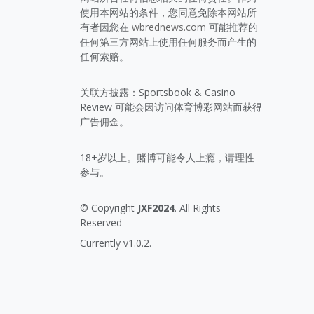
使用本网站的条件，您同意免除本网站所
有者因您在
wbrednews.com
可能推荐的
任何第三方网站上使用任何服务而产生的
任何索赔。
关联方披露：Sportsbook & Casino
Review 可能会因访问体育博彩网站而获得
广告佣金。
18+岁以上。赌博可能令人上瘾，请理性
参与。
© Copyright
JXF2024
. All Rights
Reserved
Currently v1.0.2.