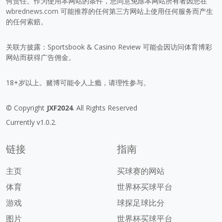
何责任。作为使用本网站的条件，您同意免除本网站所有者因您在
wbrednews.com
可能推荐的任何第三方网站上使用任何服务而产生
的任何索赔。
关联方披露：Sportsbook & Casino Review 可能会因访问体育博彩
网站而获得广告佣金。
18+岁以上。赌博可能令人上瘾，请理性参与。
© Copyright
JXF2024
. All Rights Reserved
Currently v1.0.2.
链接
指南
主页
买球赛的网站
体育
世界杯买球平台
游戏
球探足球比分
图片
世界杯买球平台