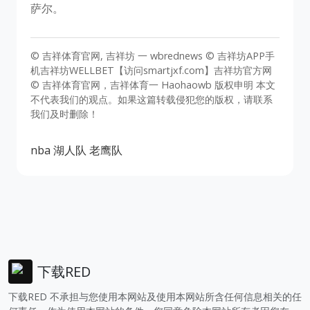
萨尔。
© 吉祥体育官网, 吉祥坊 一 wbrednews © 吉祥坊APP手
机吉祥坊WELLBET【访问smartjxf.com】吉祥坊官方网
© 吉祥体育官网，吉祥体育一 Haohaowb 版权申明 本文
不代表我们的观点。如果这篇转载侵犯您的版权，请联系
我们及时删除！
nba
湖人队
老鹰队
下载RED
下载RED 不承担与您使用本网站及使用本网站所含任何信息相关的任