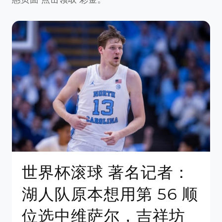
世界杯滚球 著名记者：
湖人队原本想用第 56 顺
位选中维萨尔，吉祥坊