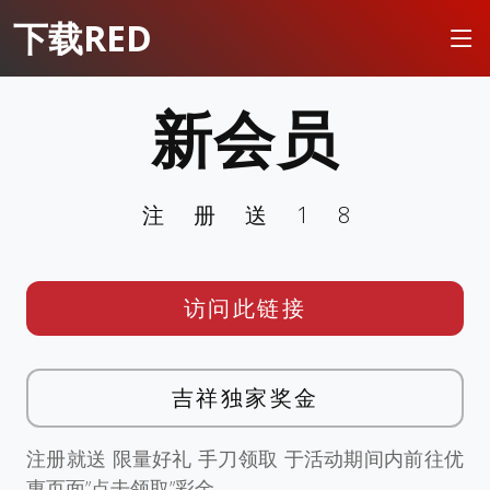
下载RED
新会员
注册送18
访问此链接
吉祥独家奖金
注册就送 限量好礼 手刀领取 于活动期间内前往优
惠页面”点击领取”彩金。