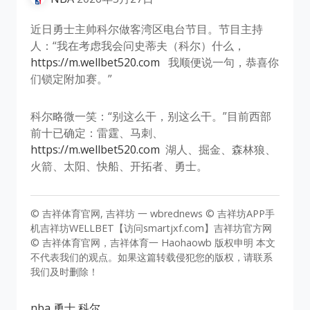
近日勇士主帅科尔做客湾区电台节目。节目主持
人：“我在考虑我会问史蒂夫（科尔）什么，
https://m.wellbet520.com
我顺便说一句，恭喜你
们锁定附加赛。”
科尔略微一笑：“别这么干，别这么干。”目前西部
前十已确定：雷霆、马刺、
https://m.wellbet520.com
湖人、掘金、森林狼、
火箭、太阳、快船、开拓者、勇士。
© 吉祥体育官网, 吉祥坊 一 wbrednews © 吉祥坊APP手
机吉祥坊WELLBET【访问smartjxf.com】吉祥坊官方网
© 吉祥体育官网，吉祥体育一 Haohaowb 版权申明 本文
不代表我们的观点。如果这篇转载侵犯您的版权，请联系
我们及时删除！
nba
勇士
科尔