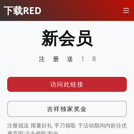
下载RED
新会员
注册送18
访问此链接
吉祥独家奖金
注册就送 限量好礼 手刀领取 于活动期间内前往优
惠页面”点击领取”彩金。