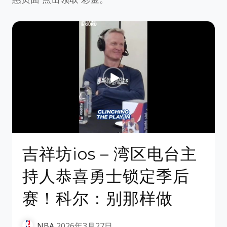
吉祥坊ios – 湾区电台主
持人恭喜勇士锁定季后
赛！科尔：别那样做
NBA
2026年3月27日