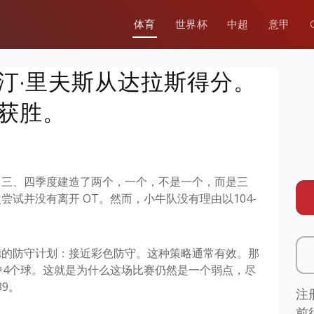
体育
世界杯
中超
意甲
汀·里夫斯从达拉斯得分。
获胜。
、三、四季度建造了两个，一个，不是一个，而是三
试并没有离开 OT。然而，小牛队没有理由以104-
德的防守计划：接近彩色防守。这种策略通常有效。那
中4个球。这就是为什么这场比赛仍然是一个弱点，尽
9。
注
前