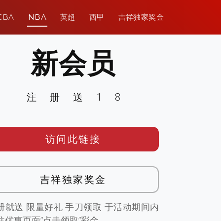
CBA
NBA
英超
西甲
吉祥独家奖金
新会员
注册送18
访问此链接
吉祥独家奖金
册就送 限量好礼 手刀领取 于活动期间内
往优惠页面”点击领取”彩金。