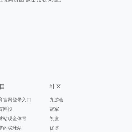
目
社区
育官网登录入口
九游会
育网投
冠军
球站现金体育
凯发
谱的买球站
优博