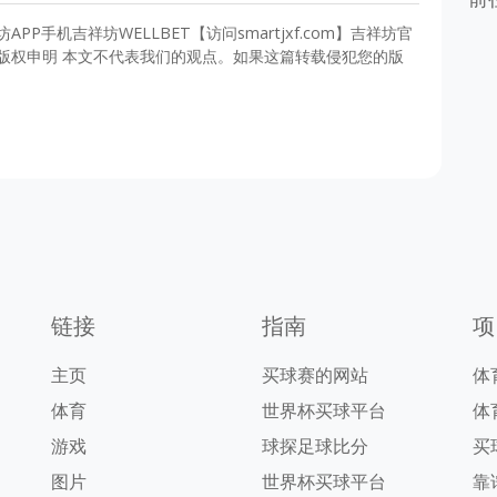
祥坊APP手机吉祥坊WELLBET【访问smartjxf.com】吉祥坊官
wb 版权申明 本文不代表我们的观点。如果这篇转载侵犯您的版
链接
指南
项
主页
买球赛的网站
体
体育
世界杯买球平台
体
游戏
球探足球比分
买
图片
世界杯买球平台
靠