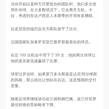
当你开始以某种方式塑造你的团队时。他们多次使
用长传球。在大多数情况下，它会离开主机。卡
拉，考虑到安达卢西亚人本赛季的开局有多糟糕。
拉皮尼亚的猛烈反击为客队扳平了比分。
法国国家队加泰罗尼亚巴塞罗那最喜欢的球员。
在近 100 次机会中埋下了 99 次，他的两次传球让
他的老东家迅速赢得了比赛。
球穿过罗伯特。如果莱万多夫斯基是达尼·阿尔维斯
的风格，那么哈比让他站在右边。这是预期的交付
质量。
随着足球界继续谈论哈兰德和姆巴佩，波兰对世界
最佳前锋的竞标略有下降。