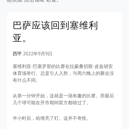
巴萨应该回到塞维利
亚。
西甲
2022年9月9日
塞维利亚-巴塞罗那的比赛在拉蒙桑切斯-皮兹胡安
体育场举行。总是引人入胜，与周六晚上的聚会没
有什么不同。
从第一分钟开始，这就是一场有趣的比赛。而最后
几个球可能在开市期间双方都错过了。
半小时后，哈维亮了灯。这并不奇怪。