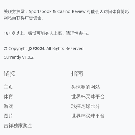
关联方披露：Sportsbook & Casino Review 可能会因访问体育博彩
网站而获得广告佣金。
18+岁以上。赌博可能令人上瘾，请理性参与。
© Copyright
JXF2024
. All Rights Reserved
Currently v1.0.2.
链接
指南
主页
买球赛的网站
体育
世界杯买球平台
游戏
球探足球比分
图片
世界杯买球平台
吉祥独家奖金