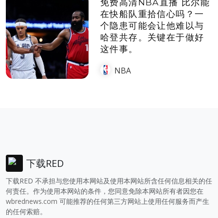
免费高清NBA直播 比尔能
在快船队重拾信心吗？一
个隐患可能会让他难以与
哈登共存。关键在于做好
这件事。
NBA
下载RED
下载RED 不承担与您使用本网站及使用本网站所含任何信息相关的任
何责任。作为使用本网站的条件，您同意免除本网站所有者因您在
wbrednews.com
可能推荐的任何第三方网站上使用任何服务而产生
的任何索赔。