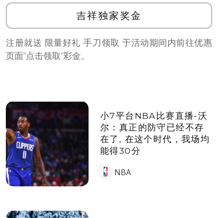
吉祥独家奖金
注册就送 限量好礼 手刀领取 于活动期间内前往优惠
页面”点击领取”彩金。
小7平台NBA比赛直播-沃
尔：真正的防守已经不存
在了, 在这个时代，我场均
能得30分
NBA