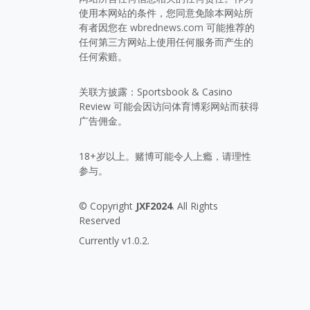
使用本网站的条件，您同意免除本网站所
有者因您在
wbrednews.com
可能推荐的
任何第三方网站上使用任何服务而产生的
任何索赔。
关联方披露：Sportsbook & Casino
Review 可能会因访问体育博彩网站而获得
广告佣金。
18+岁以上。赌博可能令人上瘾，请理性
参与。
© Copyright
JXF2024
. All Rights
Reserved
Currently v1.0.2.