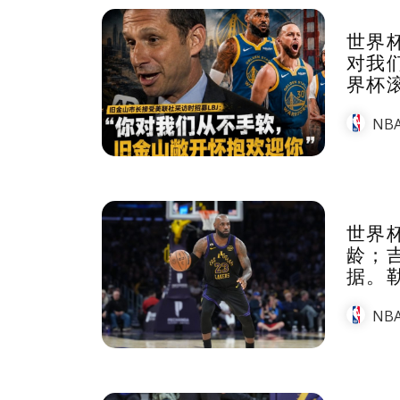
世界
对我
界杯
NB
世界
龄；
据。
NB