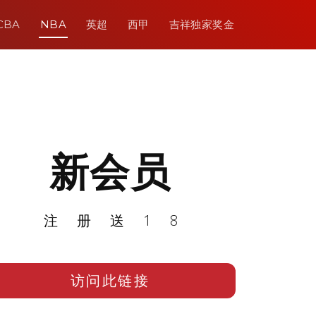
CBA
NBA
英超
西甲
吉祥独家奖金
新会员
注册送18
访问此链接