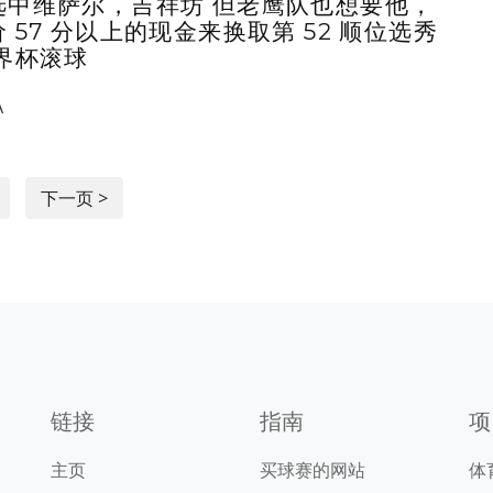
选中维萨尔，吉祥坊 但老鹰队也想要他，
 57 分以上的现金来换取第 52 顺位选秀
世界杯滚球
A
下一页 >
链接
指南
项
主页
买球赛的网站
体