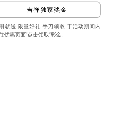
吉祥独家奖金
册就送 限量好礼 手刀领取 于活动期间内
往优惠页面”点击领取”彩金。