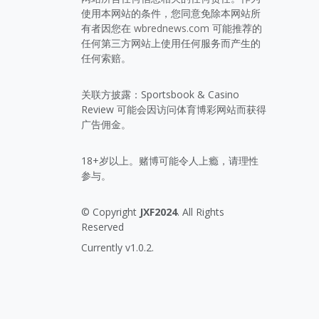
使用本网站的条件，您同意免除本网站所
有者因您在
wbrednews.com
可能推荐的
任何第三方网站上使用任何服务而产生的
任何索赔。
关联方披露：Sportsbook & Casino
Review 可能会因访问体育博彩网站而获得
广告佣金。
18+岁以上。赌博可能令人上瘾，请理性
参与。
© Copyright
JXF2024
. All Rights
Reserved
Currently v1.0.2.