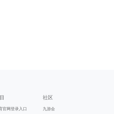
目
社区
育官网登录入口
九游会