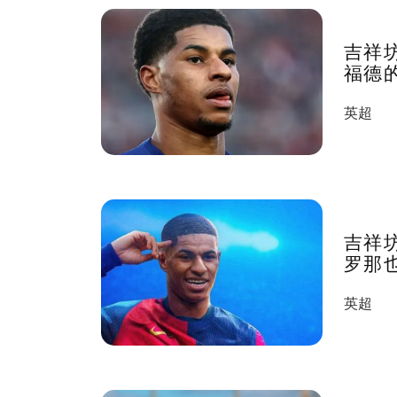
吉祥坊
福德
英超
吉祥坊
罗那
英超