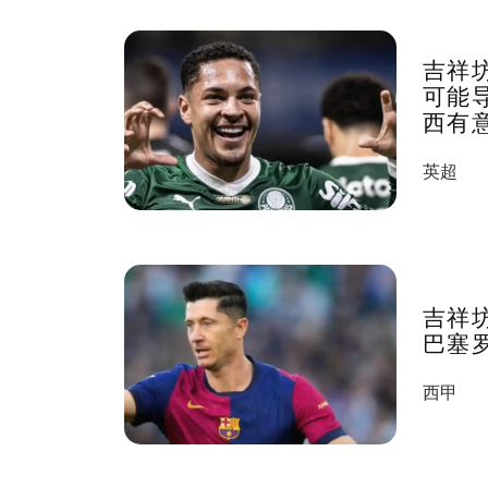
吉祥坊
可能
西有
英超
吉祥坊
巴塞
西甲