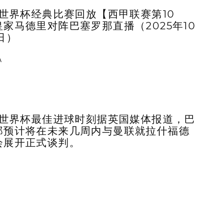
6世界杯经典比赛回放【西甲联赛第10
皇家马德里对阵巴塞罗那直播（2025年10
日）
A
26世界杯最佳进球时刻据英国媒体报道，巴
那预计将在未来几周内与曼联就拉什福德
会展开正式谈判。